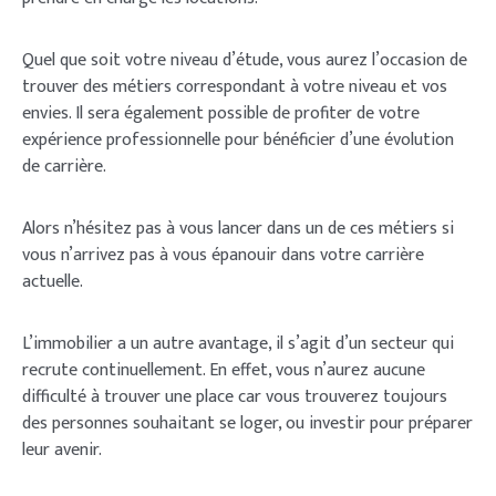
Quel que soit votre niveau d’étude, vous aurez l’occasion de
trouver des métiers correspondant à votre niveau et vos
envies. Il sera également possible de profiter de votre
expérience professionnelle pour bénéficier d’une évolution
de carrière.
Login
Alors n’hésitez pas à vous lancer dans un de ces métiers si
vous n’arrivez pas à vous épanouir dans votre carrière
actuelle.
L’immobilier a un autre avantage, il s’agit d’un secteur qui
recrute continuellement. En effet, vous n’aurez aucune
Welcome to Typer
difficulté à trouver une place car vous trouverez toujours
des personnes souhaitant se loger, ou investir pour préparer
leur avenir.
Lost your password?
Remember Me
Brief and amiable onboarding is the first thing a new