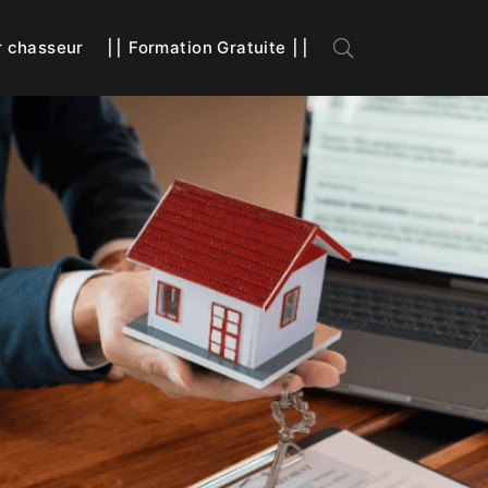
r chasseur
⎮⎮ Formation Gratuite ⎮⎮