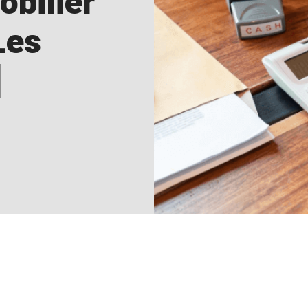
obilier
Les
]