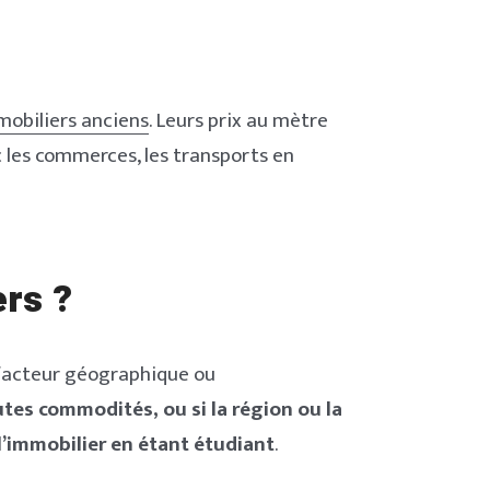
Read Smart, Save
Time
mobiliers anciens
. Leurs prix au mètre
c les commerces, les transports en
Pick all the topics you are interested in to fill
homepage with stories you'll love.
ers ?
NEXT
PASSER
u facteur géographique ou
outes commodités, ou si la région ou la
 l’immobilier en étant étudiant
.