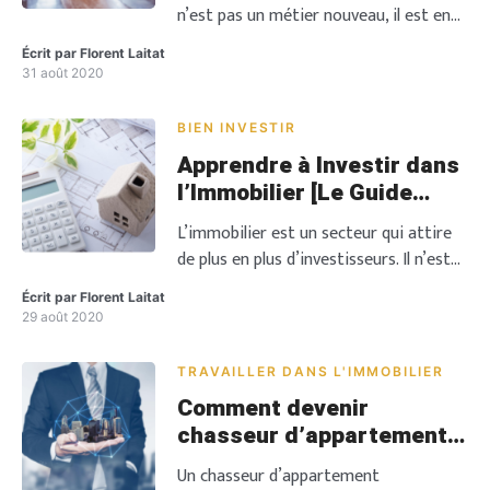
redoutable pour […]
n’est pas un métier nouveau, il est en
phase de maturité. Il est nécessaire de
Écrit par
Florent Laitat
découvrir cette pratique commerciale
31 août 2020
dans le secteur de l’immobilier. En guise
d’avant gout, nous dirons que le
BIEN INVESTIR
chasseur d’appartement est loin de
Apprendre à Investir dans
ressembler à un agent immobilier. Pour
l’Immobilier [Le Guide
jouir de ce statut, mieux payé […]
2020]
L’immobilier est un secteur qui attire
de plus en plus d’investisseurs. Il n’est
pas rare de tomber chaque jour sur des
Écrit par
Florent Laitat
articles ou des vidéos sur internet, qui
29 août 2020
traitent d’investissement dans
l’immobilier. Si acheter de l’immobilier
TRAVAILLER DANS L'IMMOBILIER
sans erreur, est une chose qui vous
Comment devenir
tente, voici un guide étape par étape
chasseur d’appartement
pour apprendre à investir dans […]
indépendant ?
Un chasseur d’appartement