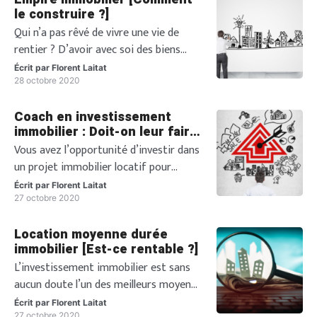
De plus, vous devrez monter un dossier
le construire ?]
de prêt immobilier pour
Qui n’a pas rêvé de vivre une vie de
investissement locatif d’une qualité
rentier ? D’avoir avec soi des biens
irréprochable pour investir à l’aide des
immobiliers partout en France ou en
banques. […]
Écrit par
Florent Laitat
Europe, de pouvoir y habiter, de
28 octobre 2020
pouvoir gagner sa vie de cette activité
Coach en investissement
? Aujourd’hui, le contexte économique
immobilier : Doit-on leur faire
national et mondial est instable. 2020
confiance ?
Vous avez l’opportunité d’investir dans
restera une année marquante. Mais le
un projet immobilier locatif pour
secteur immobilier continue […]
assurer la pérennité de votre
Écrit par
Florent Laitat
patrimoine personnel mais vous n’avez
27 octobre 2020
pas les clés pour vous lancer ? Plusieurs
Location moyenne durée
options s’offrent à vous. Vous pouvez
immobilier [Est-ce rentable ?]
définir vous-même le cadre de votre
L’investissement immobilier est sans
projet d’investissement immobilier et
aucun doute l’un des meilleurs moyens
faire ponctuellement appel à un coach
pour réussir à générer des revenus
en investissement immobilier pour
Écrit par
Florent Laitat
27 octobre 2020