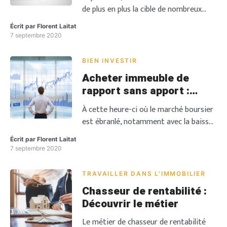
de plus en plus la cible de nombreux
investisseurs immobiliers. Cela est
Écrit par
Florent Laitat
particulièrement dû aux nombreux
7 septembre 2020
avantages et privilèges qu’offre ce
domaine. En effet, devenir investisseur
BIEN INVESTIR
immobilier, c’est la garantie
Acheter immeuble de
d’augmenter ses revenus de façon
rapport sans apport :
conséquente. Mais surtout, c’est une
Réussir rapidement
option à adopter si l’on souhaite bien
À cette heure-ci où le marché boursier
préparer sa retraite […]
est ébranlé, notamment avec la baisse
constante de l’indice CAC 40,
Écrit par
Florent Laitat
l’investissement immobilier reste une
7 septembre 2020
valeur sûre pour de nombreux
particuliers. Acheter immeuble de
TRAVAILLER DANS L'IMMOBILIER
rapport sans apport est une évidence
Chasseur de rentabilité :
pour certains investisseurs et un rêve
Découvrir le métier
pour d’autres. L’immeuble de rapport
se présente comme une solution
Le métier de chasseur de rentabilité