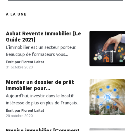
À LA UNE
Achat Revente Immobilier [Le
Guide 2021]
L’immobilier est un secteur porteur.
Beaucoup de formateurs vous
expliquent l’intérêt de faire de
Écrit par
Florent Laitat
l’investissement locatif avec des biens
31 octobre 2020
immobilier rentables. Ils vous
Monter un dossier de prêt
expliquent l’utilité du cash-flow positif
immobilier pour
pour bien gagner sa vie. Mais très peu
investissement locatif
Aujourd’hui, investir dans le locatif
de personnes vous parlent de la
intéresse de plus en plus de Français
technique d’achat revente immobilier
car c’est un des secteurs les plus
qui pourtant peut vous faire gagner
Écrit par
Florent Laitat
rentables et lucratifs de notre pays, à
29 octobre 2020
énormément d’argent. Ces […]
condition que le projet soit bien mené.
Empire immobilier [Comment