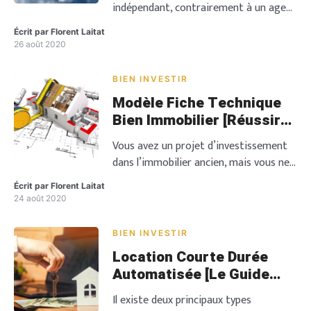
indépendant, contrairement à un agent
immobilier classique, va se charger de
Écrit par
Florent Laitat
répondre à une demande précise
26 août 2020
émanant d’acquéreurs. Il est à leur
service et se met pour cela en quête du
BIEN INVESTIR
bien idéal, celui qui répondra au
Modèle Fiche Technique
maximum à leurs besoins. Devenant
Bien Immobilier [Réussir
l’intermédiaire principal, le chasseur
Une Visite]
d’appartement va assurer la
Vous avez un projet d’investissement
prospection de […]
dans l’immobilier ancien, mais vous ne
savez pas quels sont les éléments à
Écrit par
Florent Laitat
vérifier en tout premier lieu. Vous
24 août 2020
souhaitez réhabiliter un bien, mais au-
delà, vous ignorez quels sont les
BIEN INVESTIR
éléments essentiels à valider avant de
Location Courte Durée
vous lancer. Avec cet article, vous êtes
Automatisée [Le Guide
donc au bon endroit pour vous
pour Réussir]
constituer […]
Il existe deux principaux types