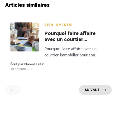
Articles similaires
BIEN INVESTIR
Pourquoi faire affaire
avec un courtier
immobilier ?
Pourquoi faire affaire avec un
courtier immobilier pour son
projet d’investissement ? Le
Écrit par
Florent Laitat
courtier est un intermédiaire
19 octobre 2020
capable de vous garantir de
nombreux avantages. Il obtient les
meilleurs taux afin de diminuer vos
SUIVANT
futures mensualités, il vous guide
dans toutes les démarches
administratives et fiscales, puis
vous permet de gagner un temps