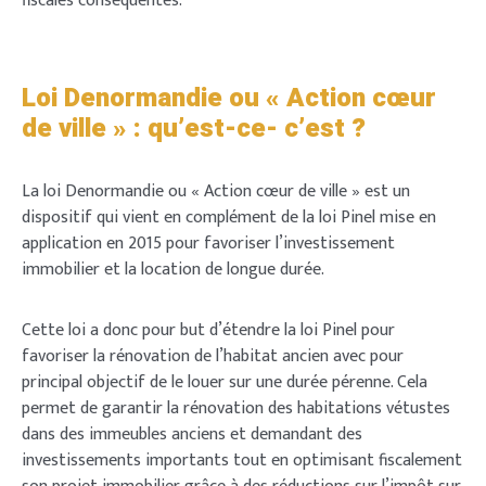
fiscales conséquentes.
Login
Loi Denormandie ou « Action cœur
de ville » : qu’est-ce- c’est ?
Welcome to Typer
La loi Denormandie ou « Action cœur de ville » est un
dispositif qui vient en complément de la loi Pinel mise en
application en 2015 pour favoriser l’investissement
immobilier et la location de longue durée.
Lost your password?
Remember Me
Brief and amiable onboarding is the first thing a new
user sees in the theme.
Cette loi a donc pour but d’étendre la loi Pinel pour
favoriser la rénovation de l’habitat ancien avec pour
SIGN IN
principal objectif de le louer sur une durée pérenne. Cela
NEXT
PASSER
permet de garantir la rénovation des habitations vétustes
dans des immeubles anciens et demandant des
investissements importants tout en optimisant fiscalement