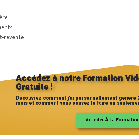
e
ère
ments
at-revente
Accédez à notre Formation Vid
Gratuite !
Découvrez comment j'ai personnellement généré 2
mois et comment vous pouvez le faire en seulemen
Accéder À La Formation