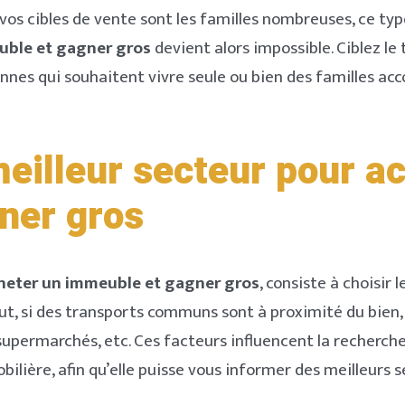
i vos cibles de vente sont les familles nombreuses, ce ty
Welcome to Typer
uble et gagner gros
devient alors impossible. Ciblez le
Remember Me
Lost your password?
sonnes qui souhaitent vivre seule ou bien des familles 
SIGN IN
Brief and amiable onboarding is the first thing a new
meilleur secteur pour a
user sees in the theme.
ner gros
NEXT
PASSER
heter un immeuble et gagner gros
, consiste à choisir
ut, si des transports communs sont à proximité du bien, 
supermarchés, etc. Ces facteurs influencent la recherche
lière, afin qu’elle puisse vous informer des meilleurs 