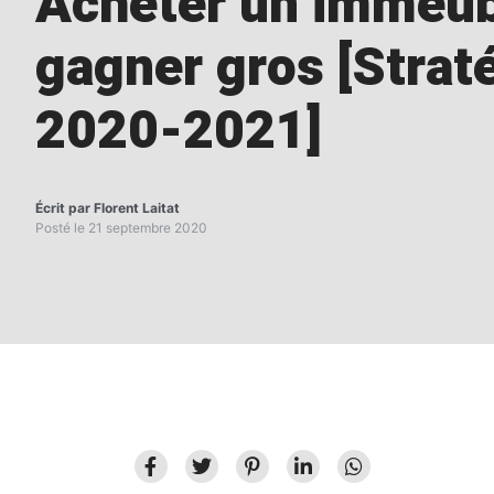
Acheter un immeub
gagner gros [Strat
2020-2021]
Écrit par
Florent Laitat
Posté le
21 septembre 2020