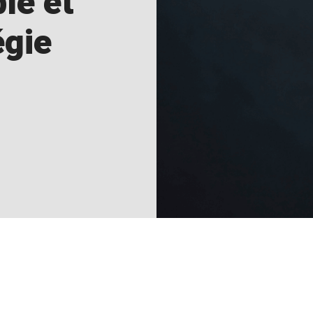
le et
égie