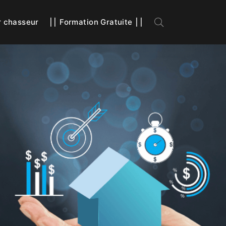
r chasseur
⎮⎮ Formation Gratuite ⎮⎮