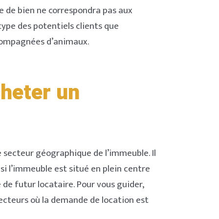
pe de bien ne correspondra pas aux
Read Smart, Save
 type des potentiels clients que
accompagnées d’animaux.
Time
cheter un
Pick all the topics you are interested in to fill
homepage with stories you'll love.
 le secteur géographique de l’immeuble. Il
NEXT
PASSER
si l’immeuble est situé en plein centre
 de futur locataire. Pour vous guider,
secteurs où la demande de location est