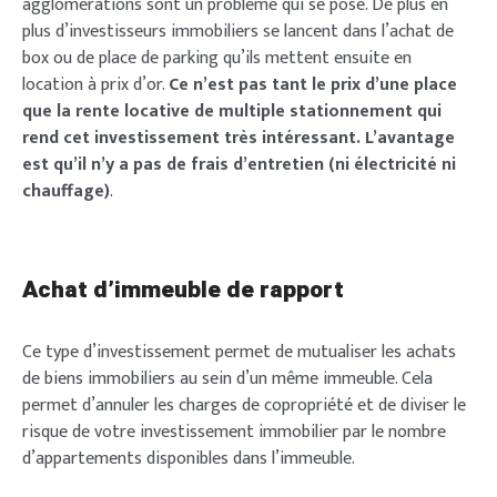
agglomérations sont un problème qui se pose. De plus en
Login
plus d’investisseurs immobiliers se lancent dans l’achat de
box ou de place de parking qu’ils mettent ensuite en
location à prix d’or.
Ce n’est pas tant le prix d’une place
que la rente locative de multiple stationnement qui
rend cet investissement très intéressant. L’avantage
est qu’il n’y a pas de frais d’entretien (ni électricité ni
Welcome to Typer
chauffage)
.
Lost your password?
Remember Me
Achat d’immeuble de rapport
Brief and amiable onboarding is the first thing a new
user sees in the theme.
Ce type d’investissement permet de mutualiser les achats
SIGN IN
de biens immobiliers au sein d’un même immeuble. Cela
NEXT
PASSER
permet d’annuler les charges de copropriété et de diviser le
risque de votre investissement immobilier par le nombre
d’appartements disponibles dans l’immeuble.