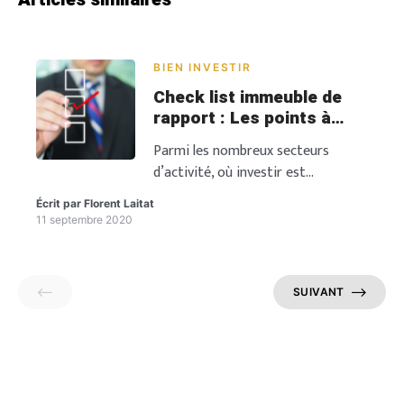
BIEN INVESTIR
Check list immeuble de
rapport : Les points à
vérifier
Parmi les nombreux secteurs
d’activité, où investir est
bénéfique, l’immobilier occupe une
Écrit par
Florent Laitat
place de choix. Il offre en effet aux
11 septembre 2020
personnes intéressées, plusieurs
opportunités d’investissement
dont la rentabilité est avérée.
SUIVANT
C’est le cas par exemple de
l’investissement immobilier locatif.
Ce dernier présente des avantages
à bien des niveaux. À titre
illustratif, l’achat d’un immeuble de