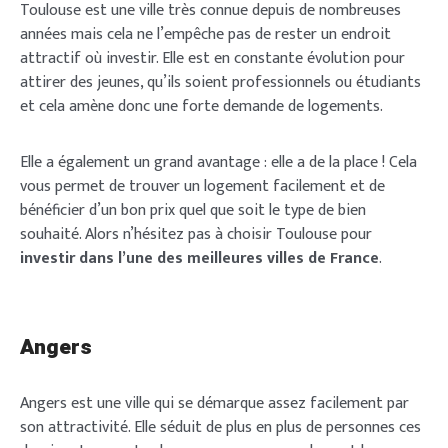
Toulouse est une ville très connue depuis de nombreuses
Lost your password?
Remember Me
années mais cela ne l’empêche pas de rester un endroit
Brief and amiable onboarding is the first thing a new
attractif où investir. Elle est en constante évolution pour
user sees in the theme.
attirer des jeunes, qu’ils soient professionnels ou étudiants
et cela amène donc une forte demande de logements.
SIGN IN
NEXT
PASSER
Elle a également un grand avantage : elle a de la place ! Cela
vous permet de trouver un logement facilement et de
bénéficier d’un bon prix quel que soit le type de bien
souhaité. Alors n’hésitez pas à choisir Toulouse pour
investir dans l’une des meilleures villes de France
.
Angers
Angers est une ville qui se démarque assez facilement par
son attractivité. Elle séduit de plus en plus de personnes ces